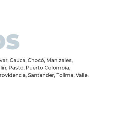
OS
ívar, Cauca, Chocó, Manizales,
ín, Pasto, Puerto Colombia,
ovidencia, Santan­der, Tolima, Valle.