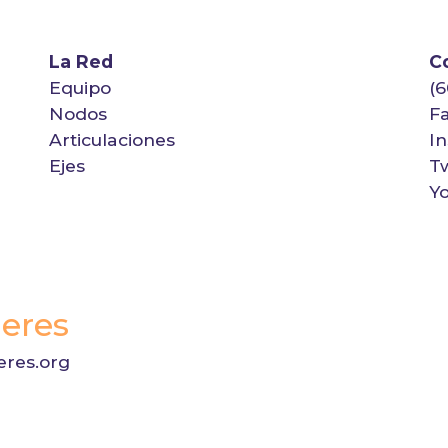
La Red
C
Equipo
(6
Nodos
F
Articulaciones
I
Ejes
Tw
Y
eres
res.org