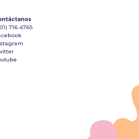
ontáctanos
01) 716 4765
acebook
nstagram
itter
outube