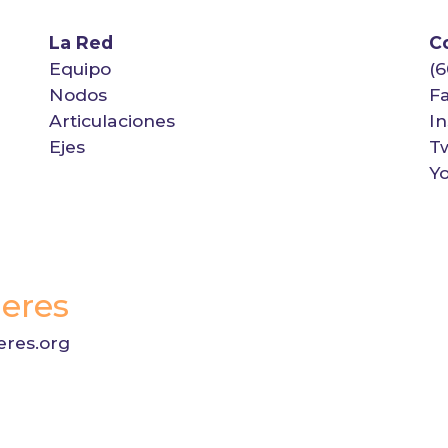
La Red
C
Equipo
(6
Nodos
F
Articulaciones
I
Ejes
Tw
Y
eres
res.org