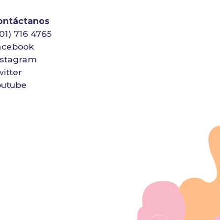
ontáctanos
01) 716 4765
acebook
nstagram
itter
outube